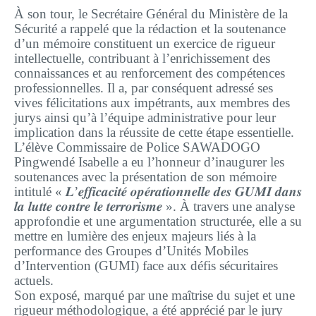
À son tour, le Secrétaire Général du Ministère de la
Sécurité a rappelé que la rédaction et la soutenance
d’un mémoire constituent un exercice de rigueur
intellectuelle, contribuant à l’enrichissement des
connaissances et au renforcement des compétences
professionnelles. Il a, par conséquent adressé ses
vives félicitations aux impétrants, aux membres des
jurys ainsi qu’à l’équipe administrative pour leur
implication dans la réussite de cette étape essentielle.
L’élève Commissaire de Police SAWADOGO
Pingwendé Isabelle a eu l’honneur d’inaugurer les
soutenances avec la présentation de son mémoire
intitulé « 𝑳’𝒆𝒇𝒇𝒊𝒄𝒂𝒄𝒊𝒕𝒆́ 𝒐𝒑𝒆́𝒓𝒂𝒕𝒊𝒐𝒏𝒏𝒆𝒍𝒍𝒆 𝒅𝒆𝒔 𝑮𝑼𝑴𝑰 𝒅𝒂𝒏𝒔
𝒍𝒂 𝒍𝒖𝒕𝒕𝒆 𝒄𝒐𝒏𝒕𝒓𝒆 𝒍𝒆 𝒕𝒆𝒓𝒓𝒐𝒓𝒊𝒔𝒎𝒆 ». À travers une analyse
approfondie et une argumentation structurée, elle a su
mettre en lumière des enjeux majeurs liés à la
performance des Groupes d’Unités Mobiles
d’Intervention (GUMI) face aux défis sécuritaires
actuels.
Son exposé, marqué par une maîtrise du sujet et une
rigueur méthodologique, a été apprécié par le jury