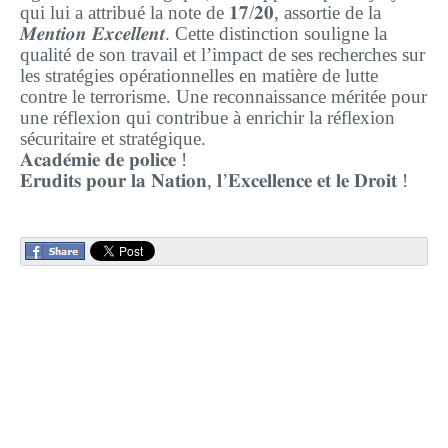
qui lui a attribué la note de 𝟏𝟕/𝟐𝟎, assortie de la
𝑴𝒆𝒏𝒕𝒊𝒐𝒏 𝑬𝒙𝒄𝒆𝒍𝒍𝒆𝒏𝒕. Cette distinction souligne la
qualité de son travail et l’impact de ses recherches sur
les stratégies opérationnelles en matière de lutte
contre le terrorisme. Une reconnaissance méritée pour
une réflexion qui contribue à enrichir la réflexion
sécuritaire et stratégique.
𝐀𝐜𝐚𝐝𝐞́𝐦𝐢𝐞 𝐝𝐞 𝐩𝐨𝐥𝐢𝐜𝐞 !
𝐄𝐫𝐮𝐝𝐢𝐭𝐬 𝐩𝐨𝐮𝐫 𝐥𝐚 𝐍𝐚𝐭𝐢𝐨𝐧, 𝐥’𝐄𝐱𝐜𝐞𝐥𝐥𝐞𝐧𝐜𝐞 𝐞𝐭 𝐥𝐞 𝐃𝐫𝐨𝐢𝐭 !