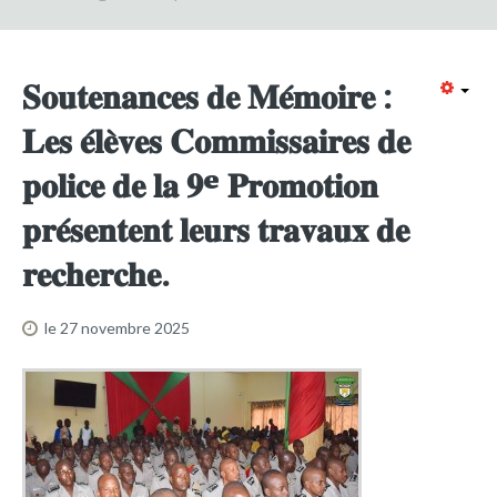
Formation continue
Partenariats
𝐒𝐨𝐮𝐭𝐞𝐧𝐚𝐧𝐜𝐞𝐬 𝐝𝐞 𝐌𝐞́𝐦𝐨𝐢𝐫𝐞 :
Avec la POLI.DH
𝐋𝐞𝐬 𝐞́𝐥𝐞̀𝐯𝐞𝐬 𝐂𝐨𝐦𝐦𝐢𝐬𝐬𝐚𝐢𝐫𝐞𝐬 𝐝𝐞
Activités
𝐩𝐨𝐥𝐢𝐜𝐞 𝐝𝐞 𝐥𝐚 𝟗ᵉ 𝐏𝐫𝐨𝐦𝐨𝐭𝐢𝐨𝐧
bulletins électroniques d'information
𝐩𝐫𝐞́𝐬𝐞𝐧𝐭𝐞𝐧𝐭 𝐥𝐞𝐮𝐫𝐬 𝐭𝐫𝐚𝐯𝐚𝐮𝐱 𝐝𝐞
Avec la Fondation Hanns Seidel
Activités Hanns Seidel
𝐫𝐞𝐜𝐡𝐞𝐫𝐜𝐡𝐞.
Documentations
le 27 novembre 2025
Avec l'Institut Danois des Droits de l'Homme
Activités
Publications à télécharger
E-services