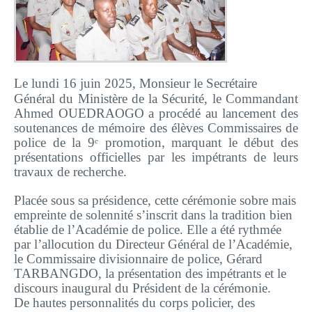
Plateforme pédagogique
Bibliothèque en ligne
Centre de téléchargement
Le lundi 16 juin 2025, Monsieur le Secrétaire
Nous Ecrire
Général du Ministère de la Sécurité, le Commandant
Ahmed OUEDRAOGO a procédé au lancement des
soutenances de mémoire des élèves Commissaires de
logo
police de la 9ᵉ promotion, marquant le début des
présentations officielles par les impétrants de leurs
travaux de recherche.
Placée sous sa présidence, cette cérémonie sobre mais
empreinte de solennité s’inscrit dans la tradition bien
établie de l’Académie de police. Elle a été rythmée
par l’allocution du Directeur Général de l’Académie,
le Commissaire divisionnaire de police, Gérard
TARBANGDO, la présentation des impétrants et le
discours inaugural du Président de la cérémonie.
De hautes personnalités du corps policier, des