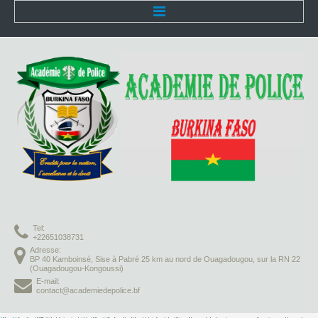
Accueil
L'Académie
Présentation
Organisation
Infrastructures
Activités pédagogiques
Tel:
Vie à l'Académie
+22651038731
Adresse:
BP 40 Kamboinsé, Sise à Pabré 25 km au nord de Ouagadougou, sur la RN 22
Missions
(Ouagadougou-Kongoussi)
E-mail:
contact@academiedepolice.bf
Formation initiale