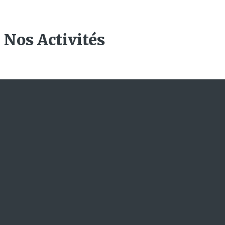
Nos Activités
L'ACADEMIE
A propos de nous
Nos offres de formation
Actualités
Nous ecrire
Newsletters