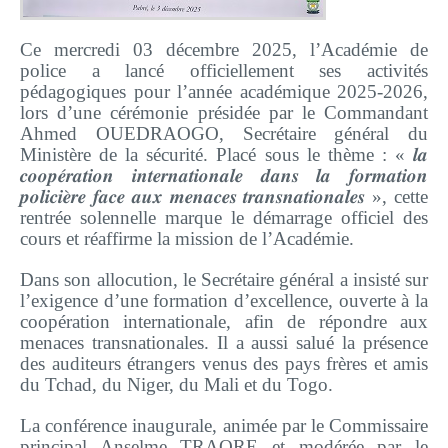
Plateforme pédagogique
Bibliothèque en ligne
Ce mercredi 03 décembre 2025, l’Académie de
police a lancé officiellement ses activités
Centre de téléchargement
pédagogiques pour l’année académique 2025-2026,
lors d’une cérémonie présidée par le Commandant
Nous Ecrire
Ahmed OUEDRAOGO, Secrétaire général du
Ministère de la sécurité. Placé sous le thème : « 𝒍𝒂
𝒄𝒐𝒐𝒑𝒆́𝒓𝒂𝒕𝒊𝒐𝒏 𝒊𝒏𝒕𝒆𝒓𝒏𝒂𝒕𝒊𝒐𝒏𝒂𝒍𝒆 𝒅𝒂𝒏𝒔 𝒍𝒂 𝒇𝒐𝒓𝒎𝒂𝒕𝒊𝒐𝒏
logo
𝒑𝒐𝒍𝒊𝒄𝒊𝒆̀𝒓𝒆 𝒇𝒂𝒄𝒆 𝒂𝒖𝒙 𝒎𝒆𝒏𝒂𝒄𝒆𝒔 𝒕𝒓𝒂𝒏𝒔𝒏𝒂𝒕𝒊𝒐𝒏𝒂𝒍𝒆𝒔 »,
cette
rentrée solennelle marque le démarrage officiel des
cours et réaffirme la mission de l’Académie.
Dans son allocution, le Secrétaire général a insisté sur
l’exigence d’une formation d’excellence, ouverte à la
coopération internationale, afin de répondre aux
menaces transnationales. Il a aussi salué la présence
des auditeurs étrangers venus des pays frères et amis
du Tchad, du Niger, du Mali et du Togo.
La conférence inaugurale, animée par le Commissaire
principal Anselme TRAORE et modérée par le