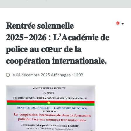
Formation continue
Partenariats
𝐑𝐞𝐧𝐭𝐫𝐞́𝐞 𝐬𝐨𝐥𝐞𝐧𝐧𝐞𝐥𝐥𝐞
Avec la POLI.DH
𝟐𝟎𝟐𝟓-𝟐𝟎𝟐𝟔 : 𝐋’𝐀𝐜𝐚𝐝𝐞́𝐦𝐢𝐞 𝐝𝐞
Activités
𝐩𝐨𝐥𝐢𝐜𝐞 𝐚𝐮 𝐜œ𝐮𝐫 𝐝𝐞 𝐥𝐚
bulletins électroniques d'information
𝐜𝐨𝐨𝐩𝐞́𝐫𝐚𝐭𝐢𝐨𝐧 𝐢𝐧𝐭𝐞𝐫𝐧𝐚𝐭𝐢𝐨𝐧𝐚𝐥𝐞.
Avec la Fondation Hanns Seidel
Activités Hanns Seidel
le 04 décembre 2025
Affichages : 1209
Documentations
Avec l'Institut Danois des Droits de l'Homme
Activités
Publications à télécharger
E-services