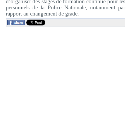
d’organiser des stages de formation continue pour les
Plateforme pédagogique
personnels de la Police Nationale, notamment par
Bibliothèque en ligne
rapport au changement de grade.
Centre de téléchargement
Nous Ecrire
logo