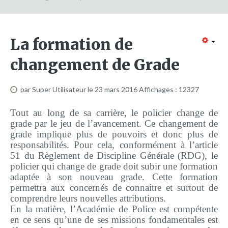
Formation continue
Partenariats
La formation de
Avec la POLI.DH
changement de Grade
Activités
bulletins électroniques d'information
par Super Utilisateur
le 23 mars 2016
Affichages : 12327
Avec la Fondation Hanns Seidel
Tout au long de sa carrière, le policier change de
Activités Hanns Seidel
grade par le jeu de l’avancement. Ce changement de
grade implique plus de pouvoirs et donc plus de
Documentations
responsabilités. Pour cela, conformément à l’article
Avec l'Institut Danois des Droits de l'Homme
51 du Règlement de Discipline Générale (RDG), le
policier qui change de grade doit subir une formation
Activités
adaptée à son nouveau grade. Cette formation
Publications à télécharger
permettra aux concernés de connaitre et surtout de
comprendre leurs nouvelles attributions.
E-services
En la matière, l’Académie de Police est compétente
en ce sens qu’une de ses
missions fondamentales est