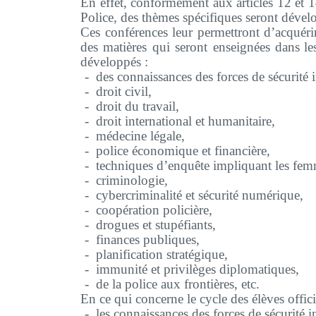
En effet, conformément aux articles 12 et 1
Police
, des thèmes spécifiques seront dévelo
Ces conférences leur permettront d’acquéri
des matières qui seront enseignées dans
le
développés :
-
des connaissances des forces de sécurité i
-
droit civil,
-
droit du travail,
-
droit international et humanitaire,
-
médecine légale,
-
police économique et financière,
-
techniques d’enquête impliquant les femm
-
criminologie,
-
cybercriminalité et sécurité numérique,
-
coopération policière,
-
drogues et stupéfiants,
-
finances publiques,
-
planification stratégique,
-
immunité et privilèges diplomatiques,
-
de la police aux frontières, etc.
En ce qui concerne le cycle des élèves offic
-
les connaissances des forces de sécurité in