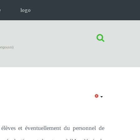
e
logo
ectroniques d'information
nns Seidel
ongoussi)
ions
 à télécharger
 élèves et éventuellement du personnel de