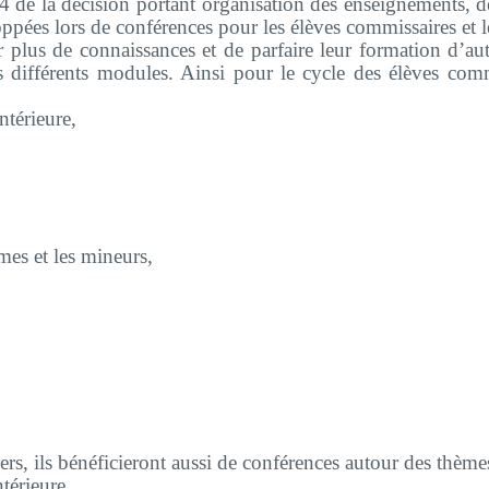
4 de la décision p
ortant organisation des enseignements, d
ppées lors de conférences pour les élèves commissaires et le
r plus de connaissances et de parfaire leur formation d’a
s différents modules. Ainsi pour le cycle des élèves comm
ntérieure,
es et les mineurs,
iers, ils bénéficieront aussi de conférences autour des thè
térieure,