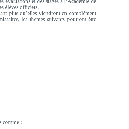
es évaluations et des stages à l’Académie de
s élèves officiers.
utant plus qu’elles viendront en complément
issaires, les thèmes suivants pourront être
mes comme :