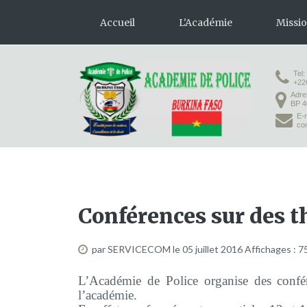
Accueil
L'Académie
Missi
Tel:
Présentation
Formation 
+22
Adre
Organisation
Formation
BP 4
E-m
Infrastructures
co
Activités pédagogiques
Vie à l'Académie
Conférences sur des t
par SERVICECOM
le 05 juillet 2016
Affichages : 7
L’Académie de Police organise des confér
l’académie.