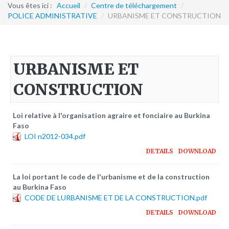
Formation continue
Vous êtes ici :
Accueil
/
Centre de téléchargement
/
POLICE ADMINISTRATIVE
/
URBANISME ET CONSTRUCTION
Partenariats
Avec la POLI.DH
URBANISME ET
Activités
CONSTRUCTION
bulletins électroniques d'information
Avec la Fondation Hanns Seidel
Loi relative à l'organisation agraire et fonciaire au Burkina
Activités Hanns Seidel
Faso
Documentations
LOI n2012-034.pdf
Avec l'Institut Danois des Droits de l'Homme
DETAILS
DOWNLOAD
Activités
La loi portant le code de l'urbanisme et de la construction
Publications à télécharger
au Burkina Faso
CODE DE LURBANISME ET DE LA CONSTRUCTION.pdf
E-services
DETAILS
DOWNLOAD