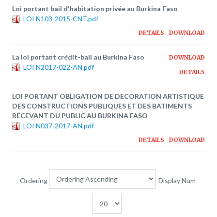
Plateforme pédagogique
Loi portant bail d'habitation privée au Burkina Faso
LOI N103-2015-CNT.pdf
Bibliothèque en ligne
DETAILS
DOWNLOAD
Centre de téléchargement
La loi portant crédit-bail au Burkina Faso
DOWNLOAD
Nous Ecrire
LOI N2017-022-AN.pdf
DETAILS
logo
LOI PORTANT OBLIGATION DE DECORATION ARTISTIQUE
DES CONSTRUCTIONS PUBLIQUES ET DES BATIMENTS
RECEVANT DU PUBLIC AU BURKINA FASO
LOI N037-2017-AN.pdf
DETAILS
DOWNLOAD
Ordering
Display Num