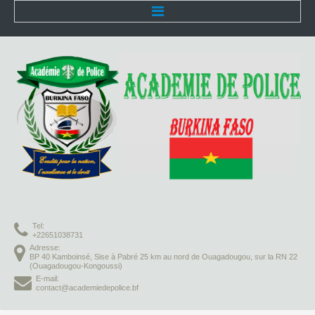
Accueil
L'Académie
Présentation
Organisation
Infrastructures
Activités pédagogiques
Tel:
Vie à l'Académie
+22651038731
Adresse:
BP 40 Kamboinsé, Sise à Pabré 25 km au nord de Ouagadougou, sur la RN 22
Missions
(Ouagadougou-Kongoussi)
E-mail:
contact@academiedepolice.bf
Formation initiale