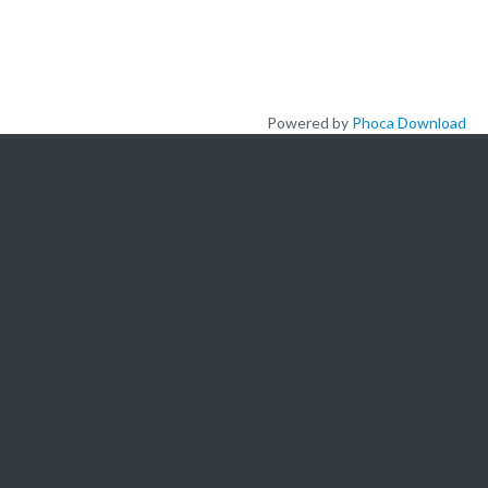
Powered by
Phoca Download
L'ACADEMIE
A propos de nous
Nos offres de formation
Actualités
Nous ecrire
Newsletters