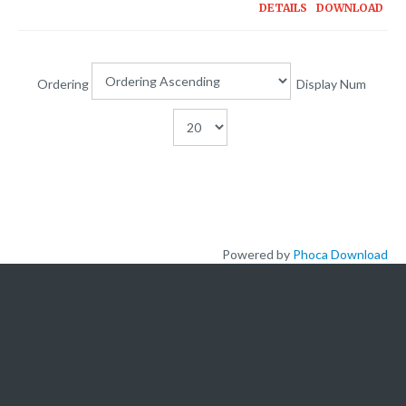
Plateforme pédagogique
DETAILS
DOWNLOAD
Bibliothèque en ligne
Centre de téléchargement
Ordering
Display Num
Nous Ecrire
logo
Powered by
Phoca Download
L'ACADEMIE
A propos de nous
Nos offres de formation