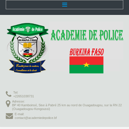
Accueil
L'Académie
Présentation
Organisation
Infrastructures
Activités pédagogiques
Tel:
Vie à l'Académie
+22651038731
Adresse:
BP 40 Kamboinsé, Sise à Pabré 25 km au nord de Ouagadougou, sur la RN 22
Missions
(Ouagadougou-Kongoussi)
E-mail:
contact@academiedepolice.bf
Formation initiale