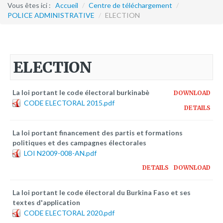
Formation continue
Vous êtes ici :
Accueil
/
Centre de téléchargement
/
POLICE ADMINISTRATIVE
/
ELECTION
Partenariats
Avec la POLI.DH
ELECTION
Activités
bulletins électroniques d'information
La loi portant le code électoral burkinabè
DOWNLOAD
Avec la Fondation Hanns Seidel
CODE ELECTORAL 2015.pdf
DETAILS
Activités Hanns Seidel
Documentations
La loi portant financement des partis et formations
politiques et des campagnes électorales
Avec l'Institut Danois des Droits de l'Homme
LOI N2009-008-AN.pdf
Activités
DETAILS
DOWNLOAD
Publications à télécharger
La loi portant le code électoral du Burkina Faso et ses
textes d'application
E-services
CODE ELECTORAL 2020.pdf